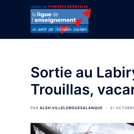
Aller
au
contenu
Sortie au Labir
Trouillas, vac
PAR
ALSH.VILLELONGUESALANQUE
31 OCTOBR