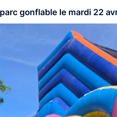
E
parc gonflable le mardi 22 avr