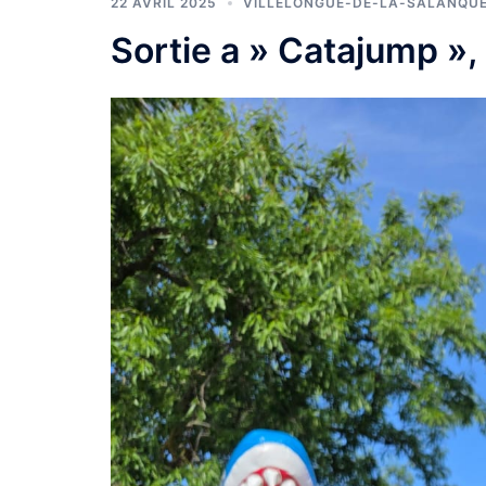
22 AVRIL 2025
VILLELONGUE-DE-LA-SALANQU
Sortie a » Catajump », 