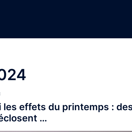
024
E
bi les effets du printemps : de
 éclosent …