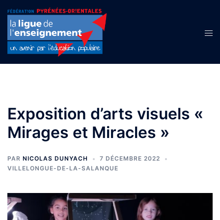
Aller
au
contenu
Ouvr
le
men
Exposition d’arts visuels «
Mirages et Miracles »
PAR
NICOLAS DUNYACH
7 DÉCEMBRE 2022
VILLELONGUE-DE-LA-SALANQUE