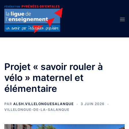
Aller
au
contenu
Ouvr
le
men
Projet « savoir rouler à
vélo » maternel et
élémentaire
PAR
ALSH.VILLELONGUESALANQUE
3 JUIN 2026
VILLELONGUE-DE-LA-SALANQUE