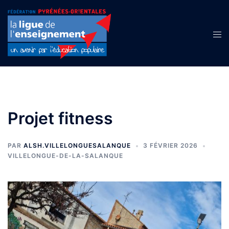
Aller
au
contenu
Ouvr
le
men
Projet fitness
PAR
ALSH.VILLELONGUESALANQUE
3 FÉVRIER 2026
VILLELONGUE-DE-LA-SALANQUE