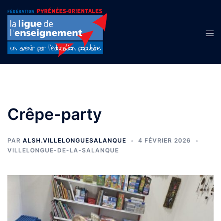
Aller
au
contenu
Ouvr
le
men
Crêpe-party
PAR
ALSH.VILLELONGUESALANQUE
4 FÉVRIER 2026
VILLELONGUE-DE-LA-SALANQUE