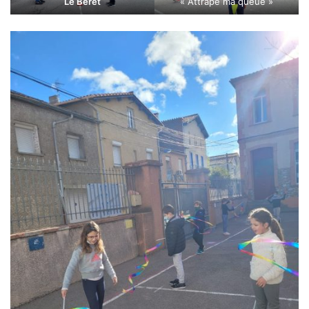
Le Berêt
« Attrape ma queue »