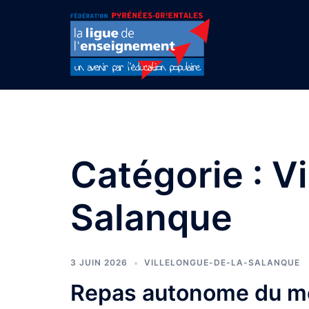
Aller
au
contenu
Catégorie :
Vi
Salanque
3 JUIN 2026
VILLELONGUE-DE-LA-SALANQUE
Repas autonome du mer