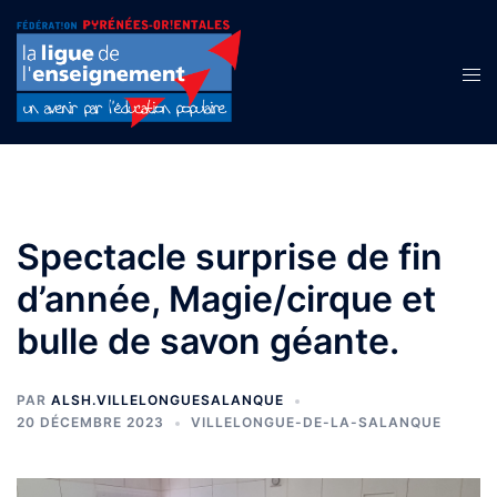
Aller
au
contenu
Ouvr
le
men
Spectacle surprise de fin
d’année, Magie/cirque et
bulle de savon géante.
PAR
ALSH.VILLELONGUESALANQUE
20 DÉCEMBRE 2023
VILLELONGUE-DE-LA-SALANQUE