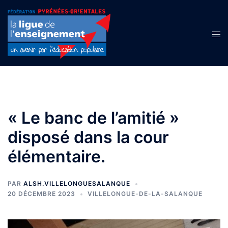
Aller
au
contenu
Ouvr
le
men
« Le banc de l’amitié »
disposé dans la cour
élémentaire.
PAR
ALSH.VILLELONGUESALANQUE
20 DÉCEMBRE 2023
VILLELONGUE-DE-LA-SALANQUE