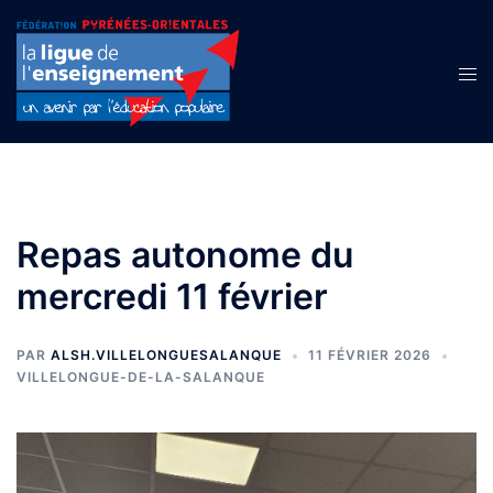
Aller
au
contenu
Ouvr
le
men
Repas autonome du
mercredi 11 février
PAR
ALSH.VILLELONGUESALANQUE
11 FÉVRIER 2026
VILLELONGUE-DE-LA-SALANQUE