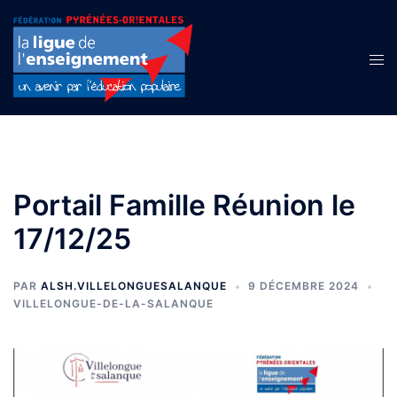
Aller
au
contenu
Ouvr
le
men
Portail Famille Réunion le
17/12/25
PAR
ALSH.VILLELONGUESALANQUE
9 DÉCEMBRE 2024
VILLELONGUE-DE-LA-SALANQUE