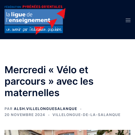
Aller
au
contenu
Ouvr
le
men
Mercredi « Vélo et
parcours » avec les
maternelles
PAR
ALSH.VILLELONGUESALANQUE
20 NOVEMBRE 2024
VILLELONGUE-DE-LA-SALANQUE