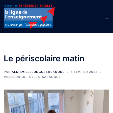
Aller
au
contenu
Ouvr
le
men
Le périscolaire matin
PAR
ALSH.VILLELONGUESALANQUE
6 FÉVRIER 2023
VILLELONGUE-DE-LA-SALANQUE