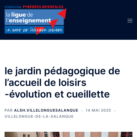
Aller
au
contenu
Ouvr
le
men
le jardin pédagogique de
l’accueil de loisirs
-évolution et cueillette
PAR
ALSH.VILLELONGUESALANQUE
14 MAI 2025
VILLELONGUE-DE-LA-SALANQUE