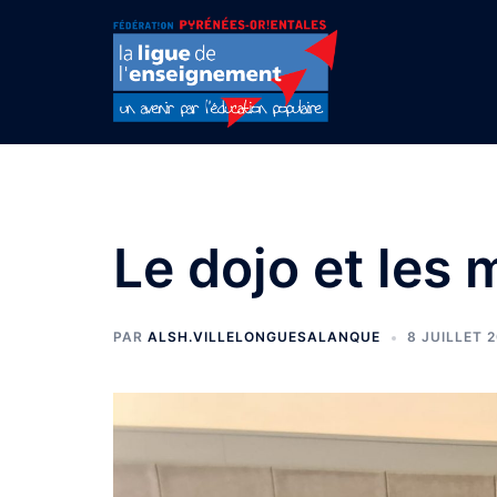
Aller
au
contenu
Le dojo et les 
PAR
ALSH.VILLELONGUESALANQUE
8 JUILLET 