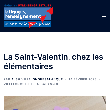
Aller
au
contenu
Ouvr
le
men
La Saint-Valentin, chez les
élémentaires
PAR
ALSH.VILLELONGUESALANQUE
14 FÉVRIER 2023
VILLELONGUE-DE-LA-SALANQUE