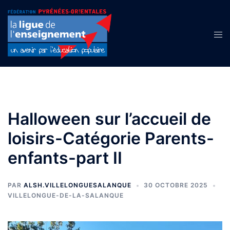
Aller
au
contenu
Ouvr
le
men
Halloween sur l’accueil de
loisirs-Catégorie Parents-
enfants-part II
PAR
ALSH.VILLELONGUESALANQUE
30 OCTOBRE 2025
VILLELONGUE-DE-LA-SALANQUE