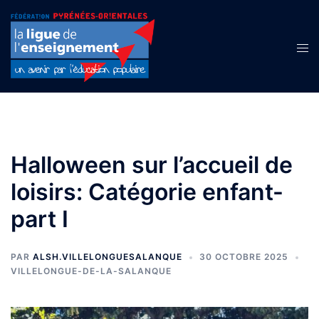
Aller
au
contenu
Ouvr
le
men
Halloween sur l’accueil de
loisirs: Catégorie enfant-
part I
PAR
ALSH.VILLELONGUESALANQUE
30 OCTOBRE 2025
VILLELONGUE-DE-LA-SALANQUE