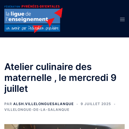
Aller
au
contenu
Ouvr
le
men
Atelier culinaire des
maternelle , le mercredi 9
juillet
PAR
ALSH.VILLELONGUESALANQUE
9 JUILLET 2025
VILLELONGUE-DE-LA-SALANQUE