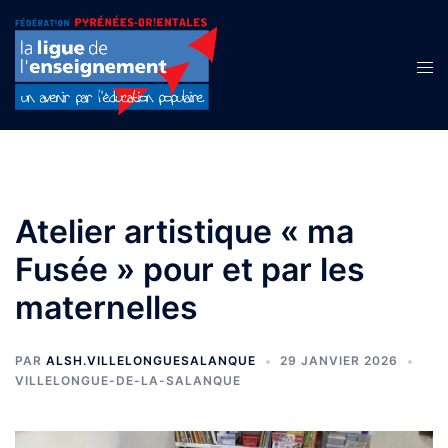
Aller
au
contenu
Ouvr
le
men
Atelier artistique « ma
Fusée » pour et par les
maternelles
PAR
ALSH.VILLELONGUESALANQUE
29 JANVIER 2026
VILLELONGUE-DE-LA-SALANQUE