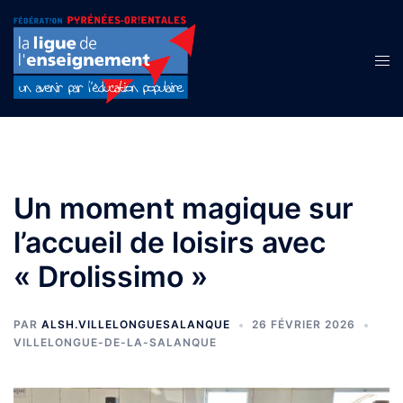
Aller
au
contenu
Ouvr
le
men
Un moment magique sur
l’accueil de loisirs avec
« Drolissimo »
PAR
ALSH.VILLELONGUESALANQUE
26 FÉVRIER 2026
VILLELONGUE-DE-LA-SALANQUE