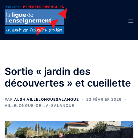
Aller
au
contenu
Ouvr
le
men
Sortie « jardin des
découvertes » et cueillette
PAR
ALSH.VILLELONGUESALANQUE
23 FÉVRIER 2026
VILLELONGUE-DE-LA-SALANQUE