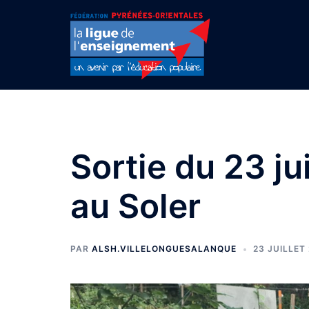
Aller
au
contenu
Sortie du 23 j
au Soler
PAR
ALSH.VILLELONGUESALANQUE
23 JUILLET