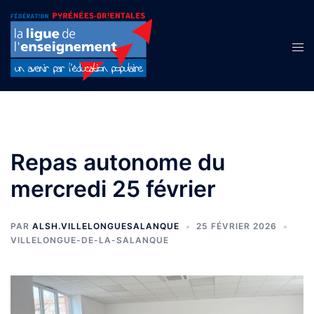
Aller
au
contenu
Ouvr
le
men
Repas autonome du
mercredi 25 février
PAR
ALSH.VILLELONGUESALANQUE
25 FÉVRIER 2026
VILLELONGUE-DE-LA-SALANQUE