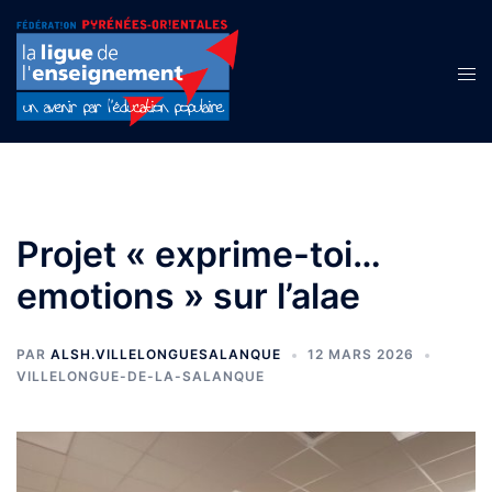
Aller
au
contenu
Ouvr
le
men
Projet « exprime-toi…
emotions » sur l’alae
PAR
ALSH.VILLELONGUESALANQUE
12 MARS 2026
VILLELONGUE-DE-LA-SALANQUE