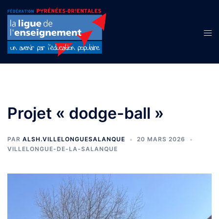
Aller
au
contenu
Ouvr
le
men
Projet « dodge-ball »
PAR
ALSH.VILLELONGUESALANQUE
20 MARS 2026
VILLELONGUE-DE-LA-SALANQUE