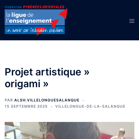
Aller
au
contenu
Ouvr
le
men
Projet artistique »
origami »
PAR
ALSH.VILLELONGUESALANQUE
15 SEPTEMBRE 2025
VILLELONGUE-DE-LA-SALANQUE