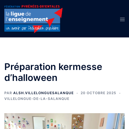
Aller
au
contenu
Ouvr
le
men
Préparation kermesse
d’halloween
PAR
ALSH.VILLELONGUESALANQUE
20 OCTOBRE 2025
VILLELONGUE-DE-LA-SALANQUE