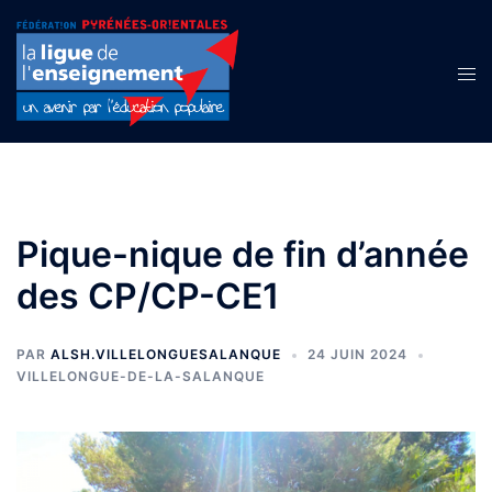
Aller
au
contenu
Ouvr
le
men
Pique-nique de fin d’année
des CP/CP-CE1
PAR
ALSH.VILLELONGUESALANQUE
24 JUIN 2024
VILLELONGUE-DE-LA-SALANQUE