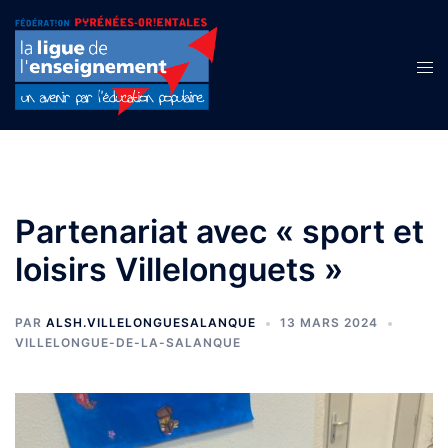
Aller
au
contenu
Ouvr
le
men
Partenariat avec « sport et
loisirs Villelonguets »
PAR
ALSH.VILLELONGUESALANQUE
13 MARS 2024
VILLELONGUE-DE-LA-SALANQUE