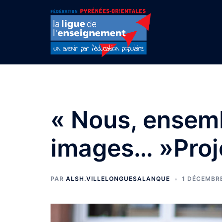
Aller
au
contenu
« Nous, ensem
images… »Proj
PAR
ALSH.VILLELONGUESALANQUE
1 DÉCEMBR