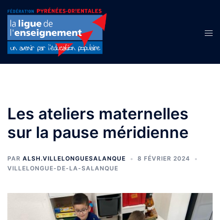
Aller
au
contenu
Ouvr
le
men
Les ateliers maternelles
sur la pause méridienne
PAR
ALSH.VILLELONGUESALANQUE
8 FÉVRIER 2024
VILLELONGUE-DE-LA-SALANQUE