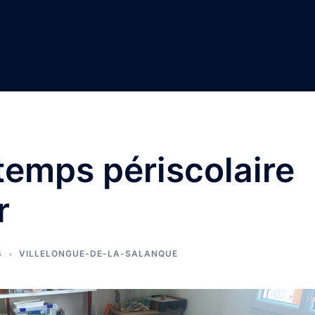
 temps périscolaire
r
4
VILLELONGUE-DE-LA-SALANQUE