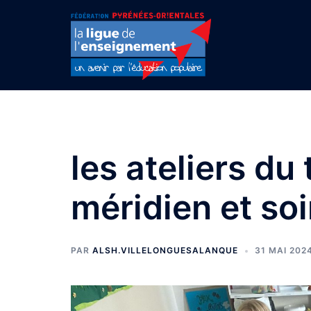
Aller
au
contenu
les ateliers du
méridien et soi
PAR
ALSH.VILLELONGUESALANQUE
31 MAI 202