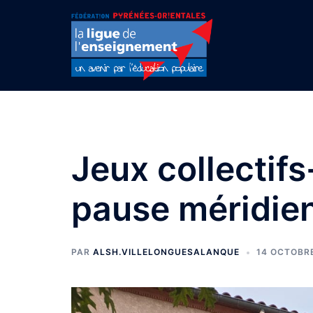
Aller
au
contenu
Jeux collectif
pause méridie
PAR
ALSH.VILLELONGUESALANQUE
14 OCTOBR