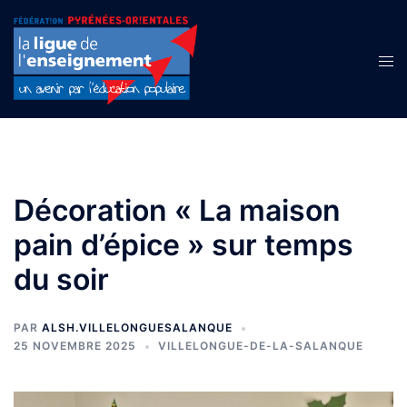
Aller
au
contenu
Ouvr
le
men
Décoration « La maison
pain d’épice » sur temps
du soir
PAR
ALSH.VILLELONGUESALANQUE
25 NOVEMBRE 2025
VILLELONGUE-DE-LA-SALANQUE