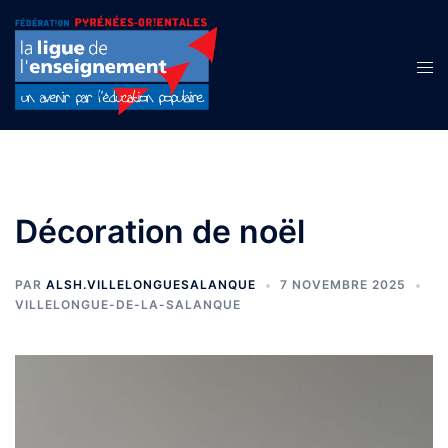
Aller
au
contenu
Ouvr
le
men
Décoration de noël
PAR
ALSH.VILLELONGUESALANQUE
7 NOVEMBRE 2025
VILLELONGUE-DE-LA-SALANQUE