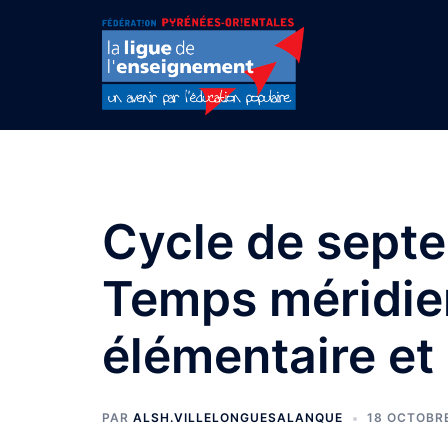
Aller
au
contenu
Cycle de sept
Temps méridie
élémentaire et
PAR
ALSH.VILLELONGUESALANQUE
18 OCTOBR