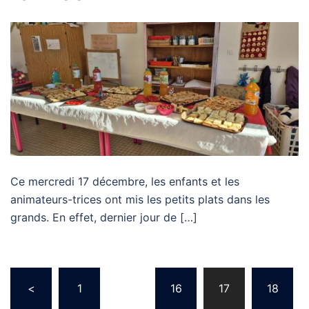
Ce mercredi 17 décembre, les enfants et les
animateurs-trices ont mis les petits plats dans les
grands. En effet, dernier jour de […]
Navigation
<
1
…
16
17
18
des