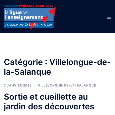
Aller
au
contenu
Ouvr
le
men
Catégorie :
Villelongue-de-
la-Salanque
7 JANVIER 2026
VILLELONGUE-DE-LA-SALANQUE
Sortie et cueillette au
jardin des découvertes