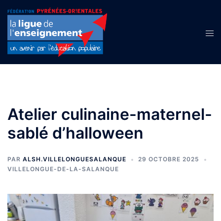
Aller
au
contenu
Ouvr
le
men
Atelier culinaine-maternel-
sablé d’halloween
PAR
ALSH.VILLELONGUESALANQUE
29 OCTOBRE 2025
VILLELONGUE-DE-LA-SALANQUE