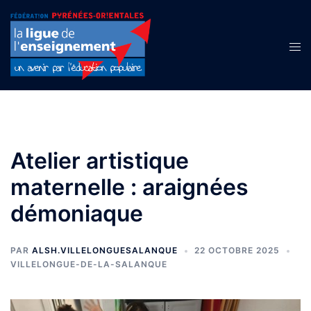
Aller
au
contenu
Ouvr
le
men
Atelier artistique
maternelle : araignées
démoniaque
PAR
ALSH.VILLELONGUESALANQUE
22 OCTOBRE 2025
VILLELONGUE-DE-LA-SALANQUE