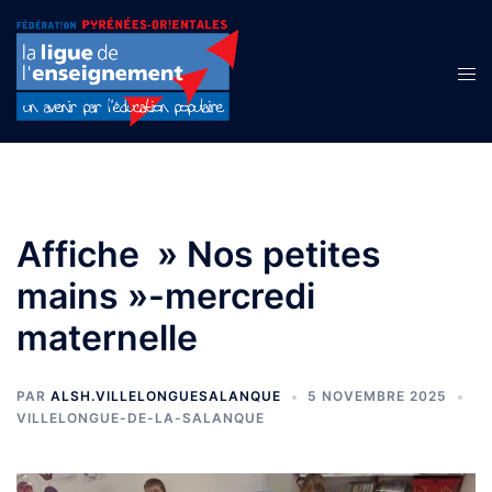
Aller
au
contenu
Ouvr
le
men
Affiche » Nos petites
mains »-mercredi
maternelle
PAR
ALSH.VILLELONGUESALANQUE
5 NOVEMBRE 2025
VILLELONGUE-DE-LA-SALANQUE